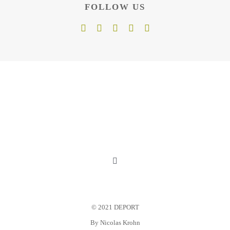
FOLLOW US
Toggle
Navigation
Mein Konto
© 2021 DEPORT
Warenkorb
By
Nicolas Krohn