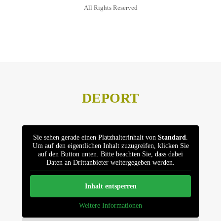
All Rights Reserved
Datenschutz
Impressum
DEPORT
Sie sehen gerade einen Platzhalterinhalt von
Standard
.
Um auf den eigentlichen Inhalt zuzugreifen, klicken Sie
auf den Button unten. Bitte beachten Sie, dass dabei
Daten an Drittanbieter weitergegeben werden.
Inhalt entsperren
Weitere Informationen