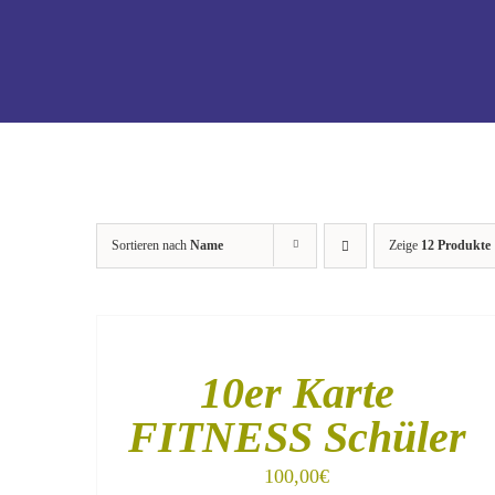
Sortieren nach
Name
Zeige
12 Produkte
IN
DEN
WARENKORB
/
10er Karte
DETAILS
FITNESS Schüler
100,00
€