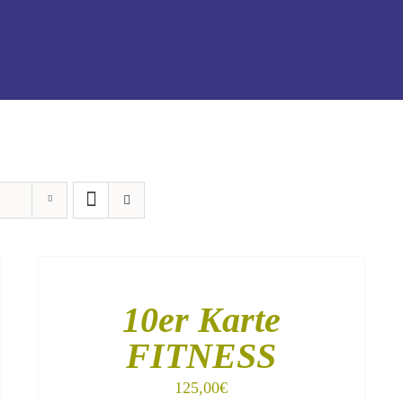
IN
DEN
WARENKORB
/
10er Karte
DETAILS
FITNESS
125,00
€