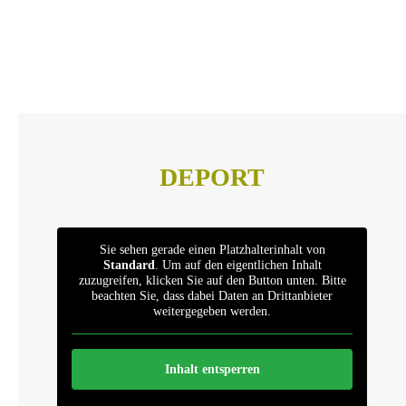
DEPORT
Sie sehen gerade einen Platzhalterinhalt von
Standard
. Um auf den eigentlichen Inhalt
zuzugreifen, klicken Sie auf den Button unten. Bitte
beachten Sie, dass dabei Daten an Drittanbieter
weitergegeben werden.
Inhalt entsperren