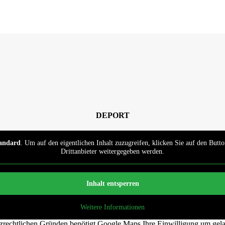
DEPORT
andard
. Um auf den eigentlichen Inhalt zuzugreifen, klicken Sie auf den Butto
Drittanbieter weitergegeben werden.
Inhalt entsperren
Weitere Informationen
zrechtlichen Gründen benötigt Google Maps Ihre Einwilligung um gel