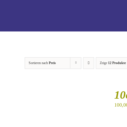
Sortieren nach
Preis
Zeige
12 Produkte
IN
DEN
10
WARENKORB
/
100,0
DETAILS