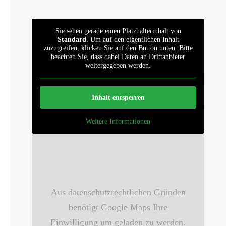
Sie sehen gerade einen Platzhalterinhalt von
Standard
. Um auf den eigentlichen Inhalt
zuzugreifen, klicken Sie auf den Button unten. Bitte
beachten Sie, dass dabei Daten an Drittanbieter
weitergegeben werden.
Inhalt entsperren
Weitere Informationen
Aus datenschutzrechtlichen Gründen
benötigt Google Maps Ihre
Einwilligung um geladen zu werden.