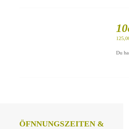
IN
DEN
10
WARENKORB
/
125,0
DETAILS
Du ha
ÖFNNUNGSZEITEN &