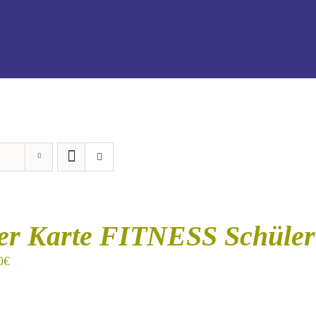
er Karte FITNESS Schüler
0
€