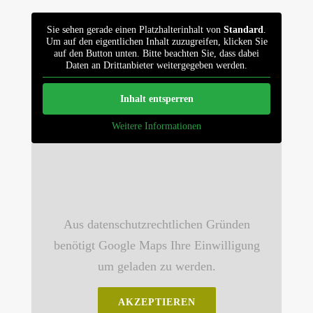
Sie sehen gerade einen Platzhalterinhalt von
Standard
.
Um auf den eigentlichen Inhalt zuzugreifen, klicken Sie
auf den Button unten. Bitte beachten Sie, dass dabei
Daten an Drittanbieter weitergegeben werden.
Inhalt entsperren
Weitere Informationen
Aus datenschutzrechtlichen Gründen
benötigt Google Maps Ihre Einwilligung
um geladen zu werden.
AKZEPTIEREN