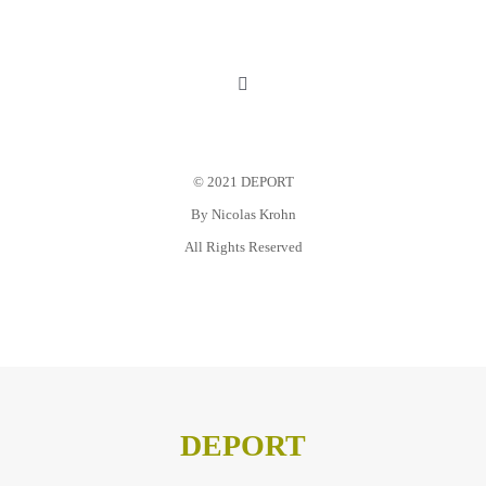
Toggle
Navigation
Mein Konto
© 2021 DEPORT
Warenkorb
By
Nicolas Krohn
All Rights Reserved
Datenschutz
Impressum
DEPORT