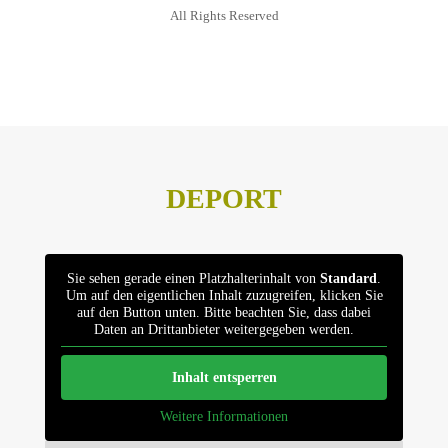
All Rights Reserved
Datenschutz
Impressum
DEPORT
Sie sehen gerade einen Platzhalterinhalt von
Standard
.
Um auf den eigentlichen Inhalt zuzugreifen, klicken Sie
auf den Button unten. Bitte beachten Sie, dass dabei
Daten an Drittanbieter weitergegeben werden.
Inhalt entsperren
Weitere Informationen