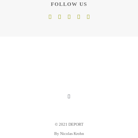
FOLLOW US
Toggle
Navigation
Mein Konto
© 2021 DEPORT
Warenkorb
By
Nicolas Krohn