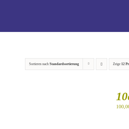
Sortieren nach
Standardsortierung
Zeige
12 P
IN
DEN
10
WARENKORB
/
100,0
DETAILS