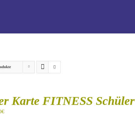
rodukte
er Karte FITNESS Schüler
0
€