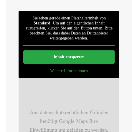
Sie sehen gerade einen Platzhalterinhalt von
Standard
. Um auf den eigentlichen Inhalt
zuzugreifen, klicken Sie auf den Button unten. Bitte
beachten Sie, dass dabei Daten an Drittanbieter
weitergegeben werden.
Inhalt entsperren
Weitere Informationen
Aus datenschutzrechtlichen Gründen
benötigt Google Maps Ihre
Einwilligung um geladen zu werden.