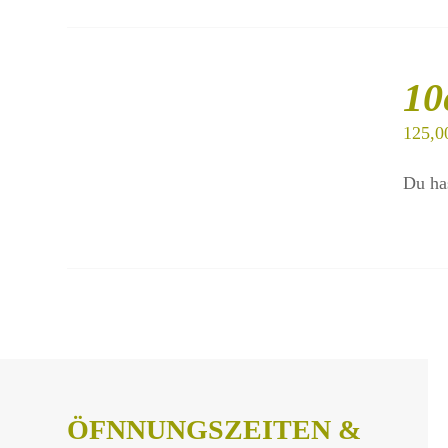
IN
DEN
10
WARENKORB
/
125,0
DETAILS
Du ha
ÖFNNUNGSZEITEN &