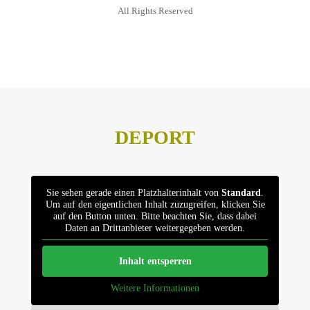
All Rights Reserved
Datenschutz
Impressum
DEPORT
Sie sehen gerade einen Platzhalterinhalt von
Standard
.
Um auf den eigentlichen Inhalt zuzugreifen, klicken Sie
auf den Button unten. Bitte beachten Sie, dass dabei
Daten an Drittanbieter weitergegeben werden.
Inhalt entsperren
Weitere Informationen