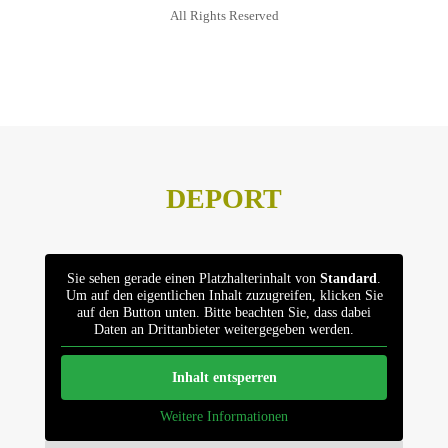
All Rights Reserved
Datenschutz
Impressum
DEPORT
Sie sehen gerade einen Platzhalterinhalt von
Standard
.
Um auf den eigentlichen Inhalt zuzugreifen, klicken Sie
auf den Button unten. Bitte beachten Sie, dass dabei
Daten an Drittanbieter weitergegeben werden.
Inhalt entsperren
Weitere Informationen