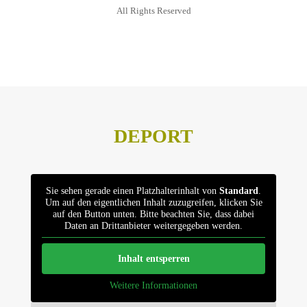
All Rights Reserved
Datenschutz
Impressum
DEPORT
Sie sehen gerade einen Platzhalterinhalt von
Standard
.
Um auf den eigentlichen Inhalt zuzugreifen, klicken Sie
auf den Button unten. Bitte beachten Sie, dass dabei
Daten an Drittanbieter weitergegeben werden.
Inhalt entsperren
Weitere Informationen