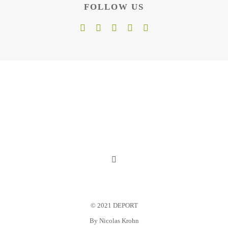
FOLLOW US
Toggle
Navigation
Mein Konto
© 2021 DEPORT
Warenkorb
By
Nicolas Krohn