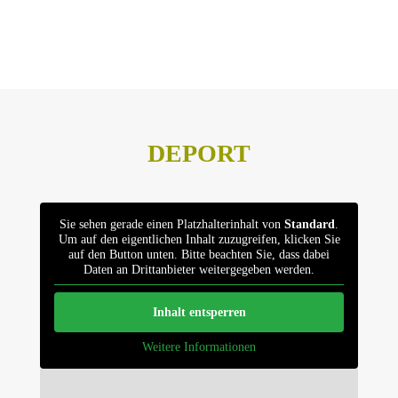
Datenschutz
Impressum
DEPORT
Sie sehen gerade einen Platzhalterinhalt von
Standard
.
Um auf den eigentlichen Inhalt zuzugreifen, klicken Sie
auf den Button unten. Bitte beachten Sie, dass dabei
Daten an Drittanbieter weitergegeben werden.
Inhalt entsperren
Weitere Informationen