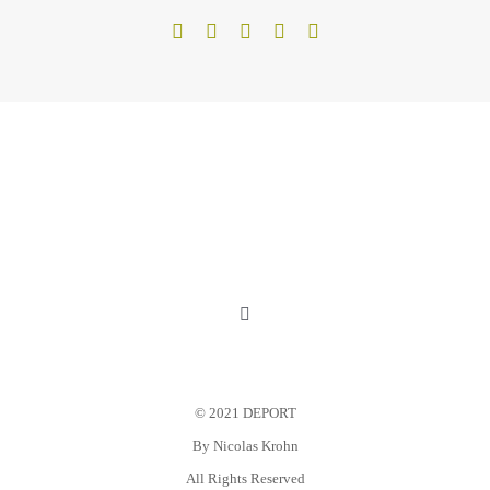
Toggle
Navigation
Mein Konto
© 2021 DEPORT
Warenkorb
By
Nicolas Krohn
All Rights Reserved