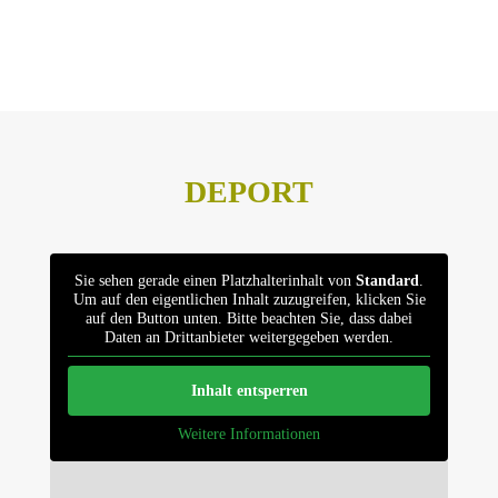
Datenschutz
Impressum
DEPORT
Sie sehen gerade einen Platzhalterinhalt von
Standard
.
Um auf den eigentlichen Inhalt zuzugreifen, klicken Sie
auf den Button unten. Bitte beachten Sie, dass dabei
Daten an Drittanbieter weitergegeben werden.
Inhalt entsperren
Weitere Informationen