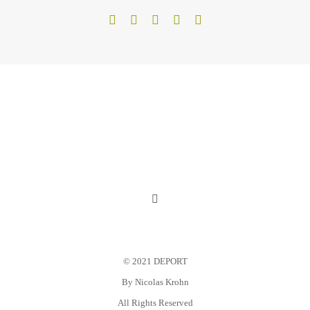
Toggle
Navigation
Mein Konto
© 2021 DEPORT
Warenkorb
By
Nicolas Krohn
All Rights Reserved