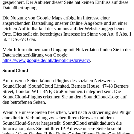
gespeichert. Der Anbieter dieser Seite hat keinen Einfluss auf diese
Datenübertragung.
Die Nutzung von Google Maps erfolgt im Interesse einer
ansprechenden Darstellung unserer Online-Angebote und an einer
leichten Auffindbarkeit der von uns auf der Website angegebenen
Orte. Dies stellt ein berechtigtes Interesse im Sinne von Art. 6 Abs. 1
lit. f DSGVO dar.
Mehr Informationen zum Umgang mit Nutzerdaten finden Sie in der
Datenschutzerklärung von Google:
https://www.google.de/intl/de/policies/privacy/
.
SoundCloud
Auf unseren Seiten können Plugins des sozialen Netzwerks
SoundCloud (SoundCloud Limited, Berners House, 47-48 Berners
Street, London W1T 3NF, Großbritannien.) integriert sein. Die
SoundCloud-Plugins erkennen Sie an dem SoundCloud-Logo auf
den betroffenen Seiten.
Wenn Sie unsere Seiten besuchen, wird nach Aktivierung des Plugin
eine direkte Verbindung zwischen Ihrem Browser und dem
SoundCloud-Server hergestellt. SoundCloud erhält dadurch die
Information, dass Sie mit Ihrer IP-Adresse unsere Seite besucht
haben. Wenn Sie den “Like-Button” oder “Share-Button” anklicken