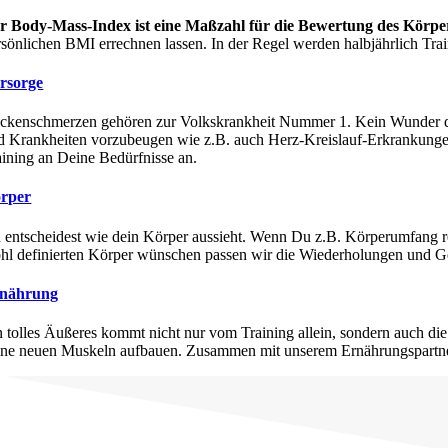
r Body-Mass-Index ist eine Maßzahl für die Bewertung des Körper
rsönlichen BMI errechnen lassen. In der Regel werden halbjährlich Tra
rsorge
ckenschmerzen gehören zur Volkskrankheit Nummer 1. Kein Wunder denn 
d Krankheiten vorzubeugen wie z.B. auch Herz-Kreislauf-Erkrankunge
aining an Deine Bedürfnisse an.
rper
 entscheidest wie dein Körper aussieht. Wenn Du z.B. Körperumfang re
hl definierten Körper wünschen passen wir die Wiederholungen und Ge
nährung
n tolles Äußeres kommt nicht nur vom Training allein, sondern auch die
ine neuen Muskeln aufbauen. Zusammen mit unserem Ernährungspartner 