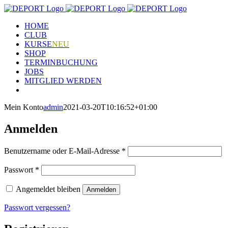
Zum
Inhalt
HOME
springen
CLUB
KURSE
NEU
SHOP
TERMINBUCHUNG
JOBS
MITGLIED WERDEN
Mein Konto
admin
2021-03-20T10:16:52+01:00
Anmelden
Erforderlich
Benutzername oder E-Mail-Adresse
*
Erforderlich
Passwort
*
Angemeldet bleiben
Anmelden
Passwort vergessen?