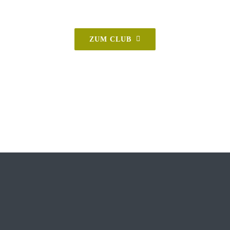
ZUM CLUB
FITNESS
POOL
WELLNESS
KURSE