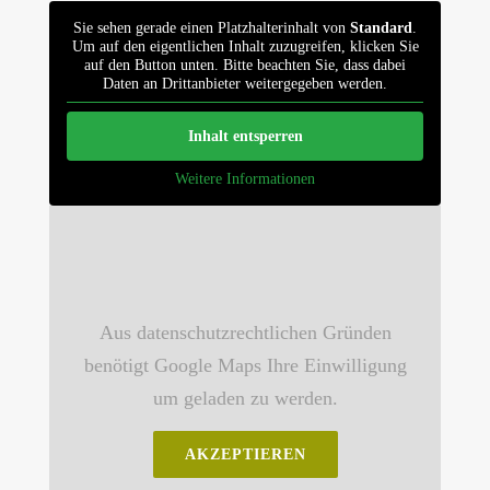
Sie sehen gerade einen Platzhalterinhalt von
Standard
.
Um auf den eigentlichen Inhalt zuzugreifen, klicken Sie
auf den Button unten. Bitte beachten Sie, dass dabei
Daten an Drittanbieter weitergegeben werden.
Inhalt entsperren
Weitere Informationen
Aus datenschutzrechtlichen Gründen
benötigt Google Maps Ihre Einwilligung
um geladen zu werden.
AKZEPTIEREN