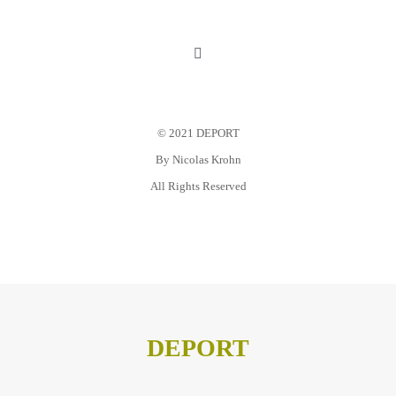
Toggle
Navigation
Mein Konto
© 2021 DEPORT
Warenkorb
By
Nicolas Krohn
All Rights Reserved
Datenschutz
Impressum
DEPORT