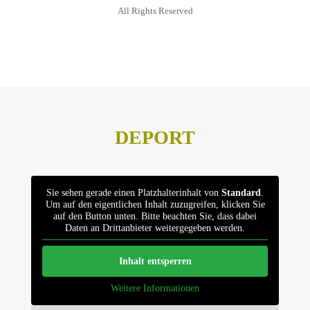
All Rights Reserved
Datenschutz
Impressum
DEPORT
Sie sehen gerade einen Platzhalterinhalt von
Standard
.
Um auf den eigentlichen Inhalt zuzugreifen, klicken Sie
auf den Button unten. Bitte beachten Sie, dass dabei
Daten an Drittanbieter weitergegeben werden.
Inhalt entsperren
Weitere Informationen