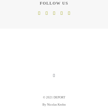
FOLLOW US
Toggle
Navigation
Mein Konto
© 2021 DEPORT
Warenkorb
By
Nicolas Krohn