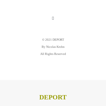
Toggle
Navigation
Mein Konto
© 2021 DEPORT
Warenkorb
By
Nicolas Krohn
All Rights Reserved
Datenschutz
Impressum
DEPORT