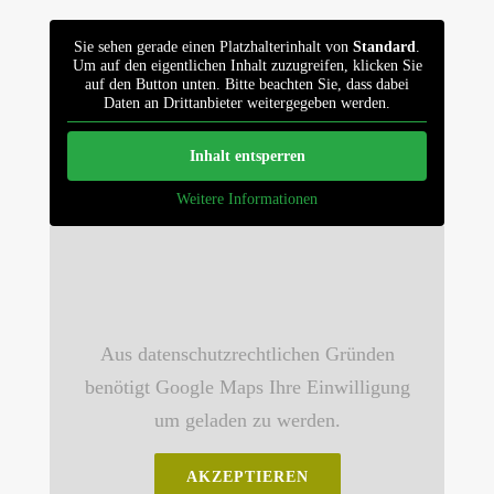
Sie sehen gerade einen Platzhalterinhalt von
Standard
.
Um auf den eigentlichen Inhalt zuzugreifen, klicken Sie
auf den Button unten. Bitte beachten Sie, dass dabei
Daten an Drittanbieter weitergegeben werden.
Inhalt entsperren
Weitere Informationen
Aus datenschutzrechtlichen Gründen
benötigt Google Maps Ihre Einwilligung
um geladen zu werden.
AKZEPTIEREN