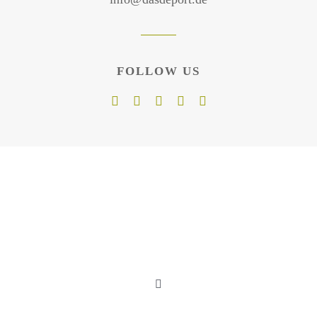
FOLLOW US
Toggle
Navigation
Mein Konto