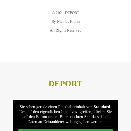
© 2021 DEPORT
Warenkorb
By
Nicolas Krohn
All Rights Reserved
Datenschutz
Impressum
DEPORT
Sie sehen gerade einen Platzhalterinhalt von
Standard
.
Um auf den eigentlichen Inhalt zuzugreifen, klicken Sie
auf den Button unten. Bitte beachten Sie, dass dabei
Daten an Drittanbieter weitergegeben werden.