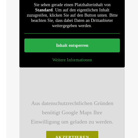
Sie sehen gerade einen Platzhalterinhalt von
Standard
. Um auf den eigentlichen Inhalt
zuzugreifen, klicken Sie auf den Button unten. Bitte
beachten Sie, dass dabei Daten an Drittanbieter
weitergegeben werden.
Inhalt entsperren
Weitere Informationen
Aus datenschutzrechtlichen Gründen
benötigt Google Maps Ihre
Einwilligung um geladen zu werden.
AKZEPTIEREN