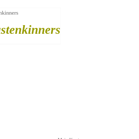
DHERZ
P
/
AILS
stenkinners