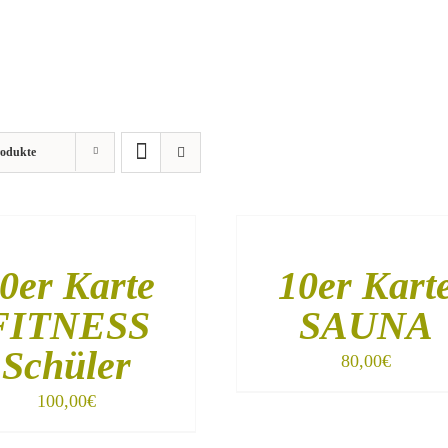
rodukte
IN
DEN
ORB
WARENKORB
/
0er Karte
10er Kart
DETAILS
FITNESS
SAUNA
Schüler
80,00
€
100,00
€