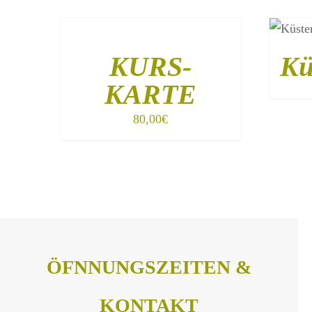
IN
DEN
STRAN
WARENKORB
SHO
/
DET
KURS-
Kü
DETAILS
KARTE
80,00
€
ÖFNNUNGSZEITEN &
KONTAKT