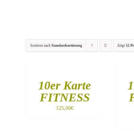
Sortieren nach
Standardsortierung
Zeige
12 P
IN
IN
DEN
DEN
WARENKORB
WARENK
/
/
10er Karte
1
DETAILS
DETAILS
FITNESS
125,00
€